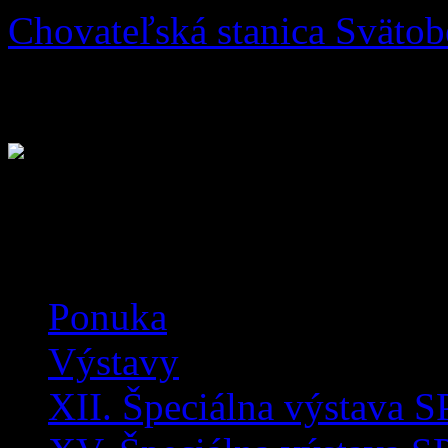
Chovateľská stanica Sväto
"Kto má rád mňa, má rád aj 
(12.stor.)
Skip
Ponuka
to
content
Výstavy
XII. Špeciálna výstava S