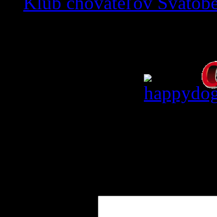
Klub chovateľov Svätob
Krmiva
Leave a Reply
Your email address will not
marked
*