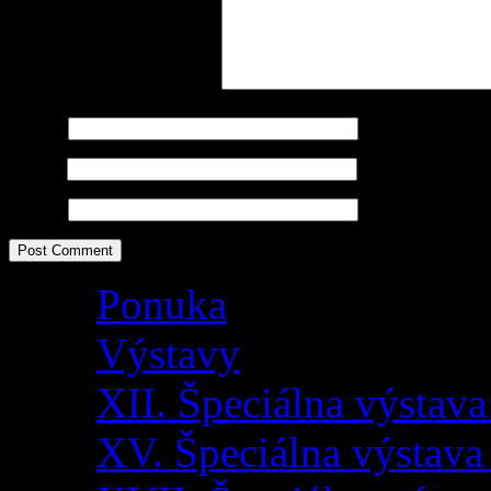
Comment
*
Name
*
Email
*
Website
Ponuka
Výstavy
XII. Špeciálna výstav
XV. Špeciálna výstava